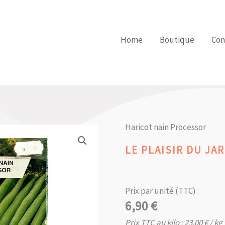
Home
Boutique
Con
Haricot nain Processor
LE PLAISIR DU JAR
Prix par unité (TTC) :
6,90
€
Prix TTC au kilo :
23,00
€
/ kg