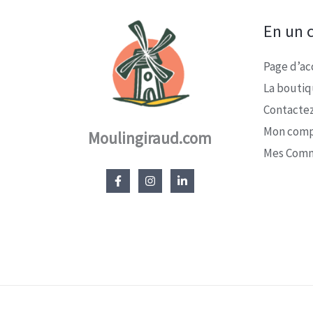
En un c
Page d’ac
La bouti
Contacte
Mon com
Moulingiraud.com
Mes Com