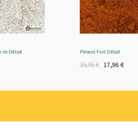
 riz Détail
Piment Fort Détail
17,96
€
19,95
€
Le
Le
prix
prix
initial
actuel
était :
est :
19,95 €.
17,96 €.