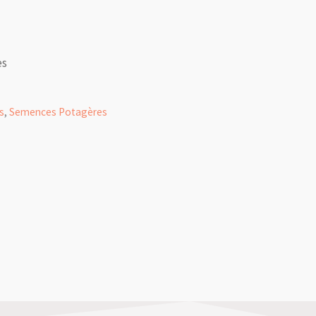
es
s
,
Semences Potagères