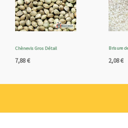
Chènevis Gros Détail
Brisure de
7,88
€
2,08
€