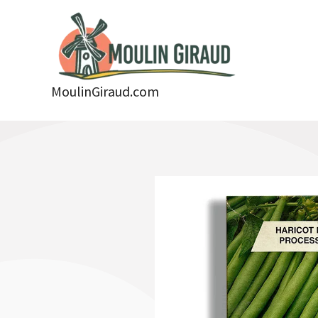
Aller
au
contenu
MoulinGiraud.com