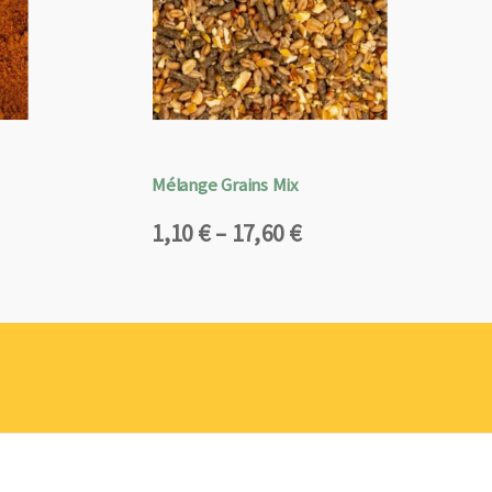
Mélange Grains Mix
Plage
1,10
€
–
17,60
€
de
prix :
1,10 €
à
17,60 €