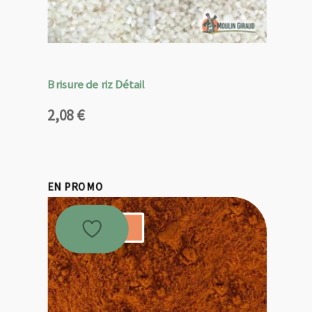
Brisure de riz Détail
2,08
€
EN PROMO
Promo !