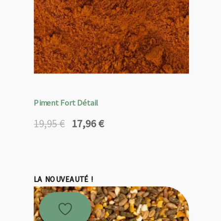
Piment Fort Détail
17,96
€
19,95
€
Le
Le
prix
prix
initial
actuel
était :
est :
19,95 €.
17,96 €.
LA NOUVEAUTÉ !