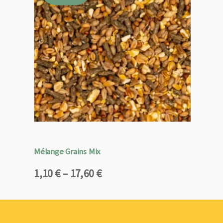
Mélange Grains Mix
Plage
1,10
€
–
17,60
€
de
prix :
1,10 €