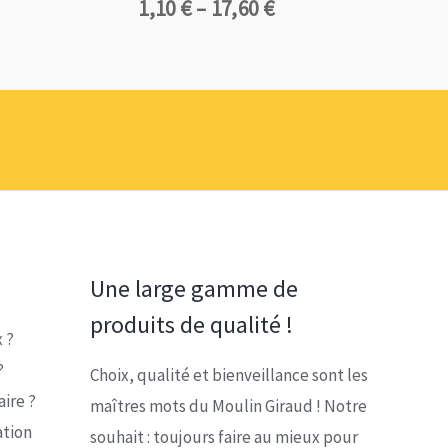
Plage
1,10
€
–
17,60
€
de
prix :
1,10 €
à
17,60 €
Une large gamme de
produits de qualité !
 ?
?
Choix, qualité et bienveillance sont les
ire ?
maîtres mots du Moulin Giraud ! Notre
ation
souhait : toujours faire au mieux pour