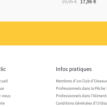
17,96
€
19,95
€
Le
Le
prix
prix
initial
actuel
était :
est :
19,95 €.
17,96 €.
lic
Infos pratiques
cueil
Membres d’un Club d’Oiseaux
que
Professionnels dans la Pêche 
z-nous
Professionnels dans l’Alimenta
pte
Conditions Générales d’Utilis