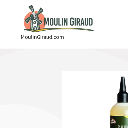
Aller
au
contenu
MoulinGiraud.com