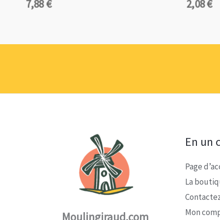
7,88
€
2,08
€
En un c
Page d’ac
La bouti
Contacte
Mon com
Moulingiraud.com