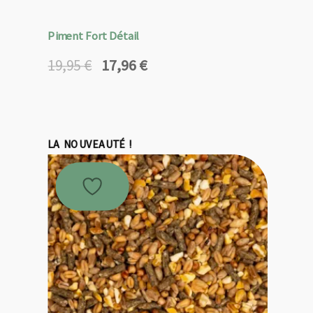
Piment Fort Détail
17,96
€
19,95
€
Le
Le
prix
prix
initial
actuel
était :
est :
19,95 €.
17,96 €.
LA NOUVEAUTÉ !