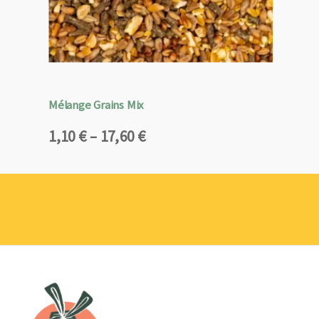
Mélange Grains Mix
Plage
1,10
€
–
17,60
€
de
prix :
1,10 €
à
17,60 €