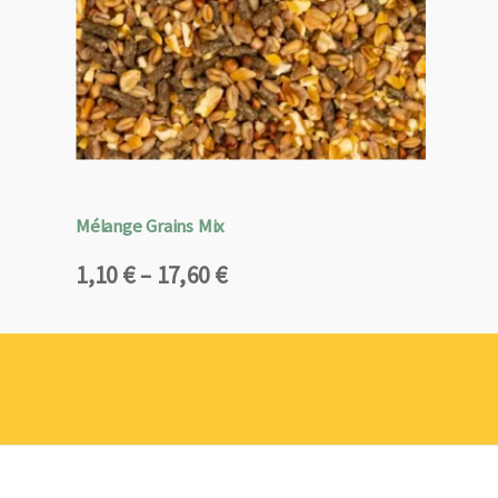
Mélange Grains Mix
Plage
1,10
€
–
17,60
€
de
prix :
1,10 €
à
17,60 €