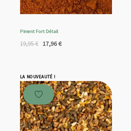
Piment Fort Détail
17,96
€
19,95
€
Le
Le
prix
prix
initial
actuel
était :
est :
19,95 €.
17,96 €.
LA NOUVEAUTÉ !