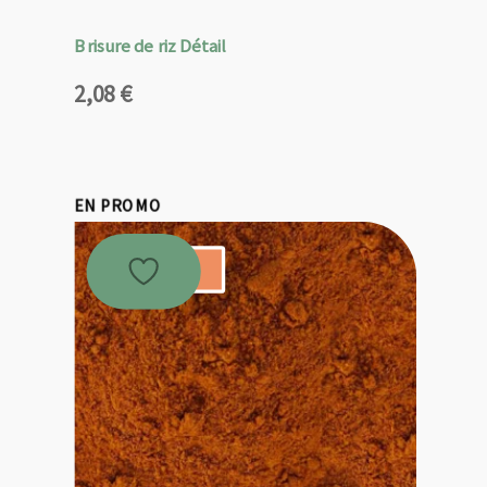
Brisure de riz Détail
2,08
€
EN PROMO
Promo !