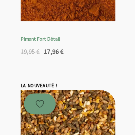
Piment Fort Détail
17,96
€
19,95
€
Le
Le
prix
prix
initial
actuel
était :
est :
19,95 €.
17,96 €.
LA NOUVEAUTÉ !