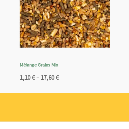
Mélange Grains Mix
Plage
1,10
€
–
17,60
€
de
prix :
1,10 €
à
17,60 €