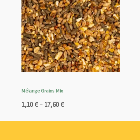
Mélange Grains Mix
Plage
1,10
€
–
17,60
€
de
prix :
1,10 €
à