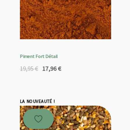
Piment Fort Détail
17,96
€
19,95
€
Le
Le
prix
prix
initial
actuel
était :
est :
19,95 €.
17,96 €.
LA NOUVEAUTÉ !