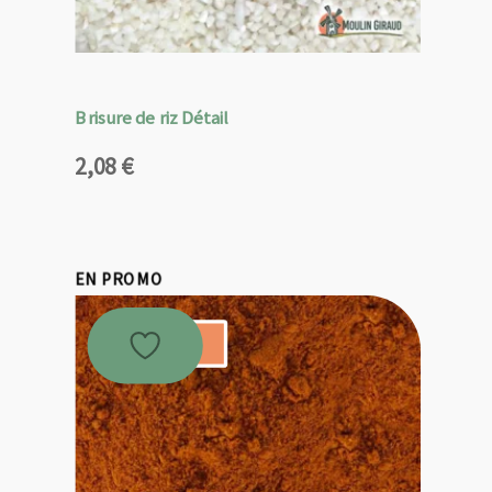
Brisure de riz Détail
2,08
€
EN PROMO
Promo !