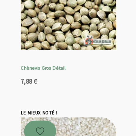
Chènevis Gros Détail
7,88
€
LE MIEUX NOTÉ !