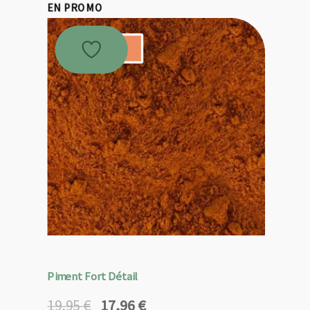
EN PROMO
Promo !
Piment Fort Détail
17,96
€
19,95
€
Le
Le