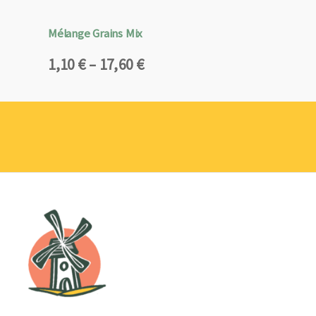
Mélange Grains Mix
Plage
1,10
€
–
17,60
€
de
prix :
1,10 €
à
17,60 €