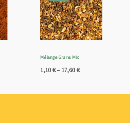
Mélange Grains Mix
Plage
1,10
€
–
17,60
€
de
prix :
1,10 €
à
17,60 €