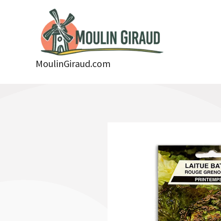
Aller
au
contenu
MoulinGiraud.com