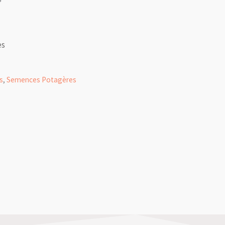
es
s
,
Semences Potagères