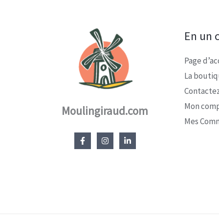
En un c
Page d’ac
La bouti
Contacte
Mon com
Moulingiraud.com
Mes Com