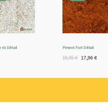
 riz Détail
Piment Fort Détail
17,96
€
19,95
€
Le
Le
prix
prix
initial
actuel
était :
est :
19,95 €.
17,96 €.