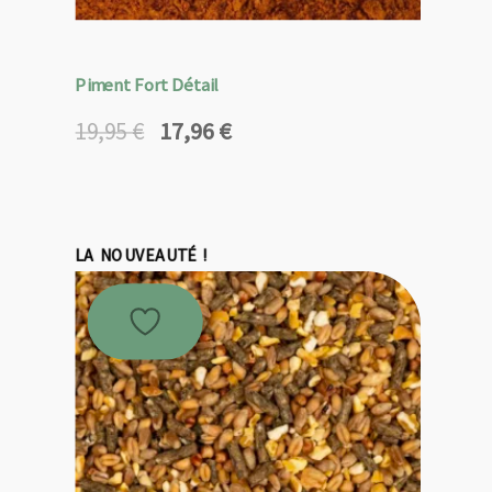
Piment Fort Détail
17,96
€
19,95
€
Le
Le
prix
prix
initial
actuel
était :
est :
19,95 €.
17,96 €.
LA NOUVEAUTÉ !