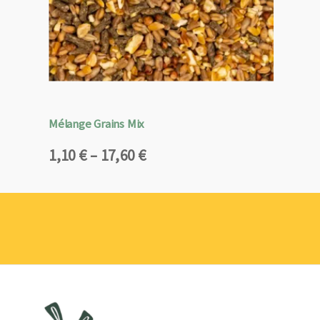
Mélange Grains Mix
Plage
1,10
€
–
17,60
€
de
prix :
1,10 €
à
17,60 €