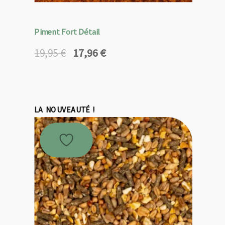
Piment Fort Détail
17,96
€
19,95
€
Le
Le
prix
prix
initial
actuel
était :
est :
19,95 €.
17,96 €.
LA NOUVEAUTÉ !