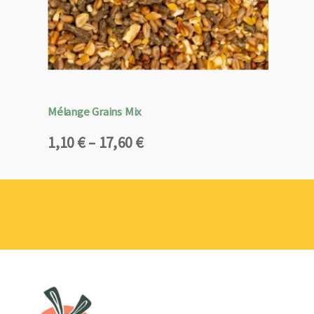
Mélange Grains Mix
Plage
1,10
€
–
17,60
€
de
prix :
1,10 €
à
17,60 €