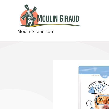
Aller
au
contenu
MoulinGiraud.com