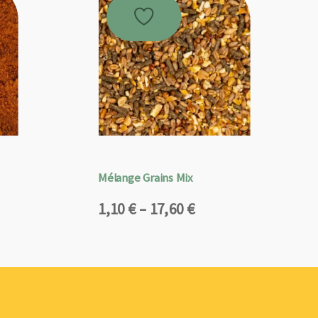
Mélange Grains Mix
Plage
1,10
€
–
17,60
€
de
prix :
1,10 €
à
17,60 €