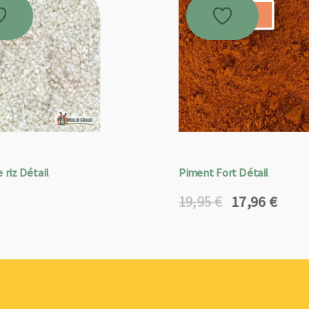
Promo !
 riz Détail
Piment Fort Détail
17,96
€
19,95
€
Le
Le
prix
prix
initial
actuel
était :
est :
19,95 €.
17,96 €.