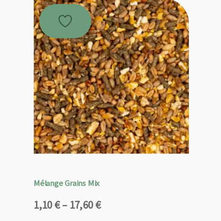
Mélange Grains Mix
Plage
1,10
€
–
17,60
€
de