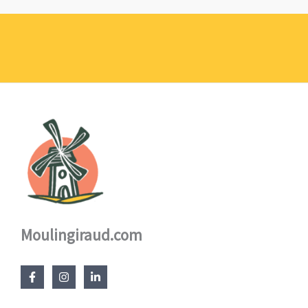
prix :
1,10 €
à
17,60 €
Moulingiraud.com