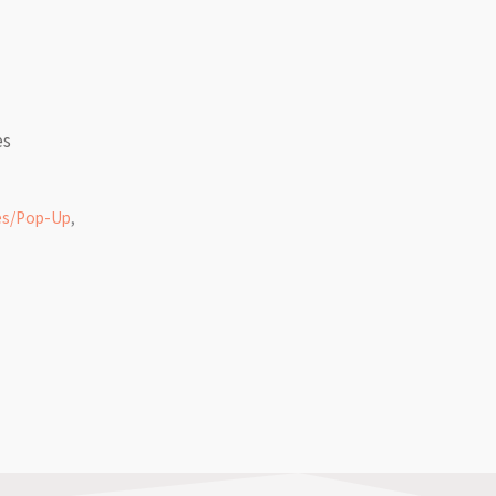
es
tes/Pop-Up
,