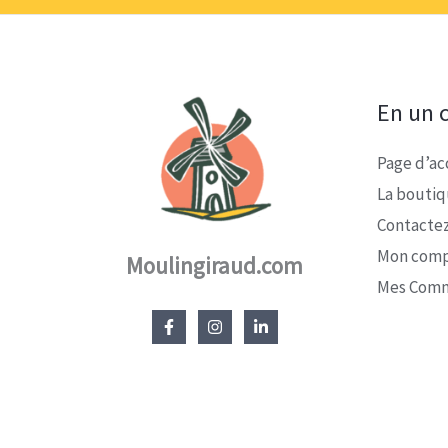
En un c
Page d’ac
La bouti
Contacte
Mon com
Moulingiraud.com
Mes Com