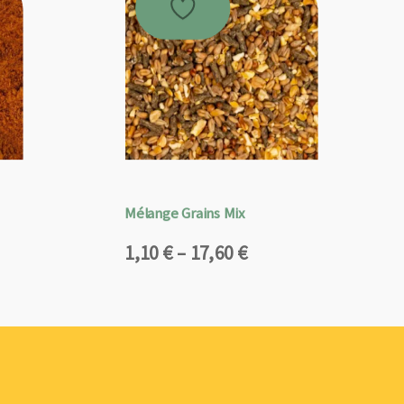
Mélange Grains Mix
Plage
1,10
€
–
17,60
€
de
prix :
1,10 €
à
17,60 €