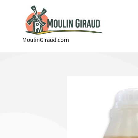
Aller
au
contenu
MoulinGiraud.com