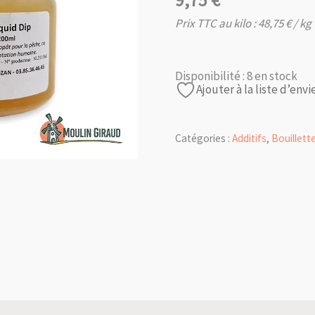
9,75
€
Prix TTC au kilo :
48,75
€
/ kg
Disponibilité :
8 en stock
Ajouter à la liste d’envi
Catégories :
Additifs
,
Bouillet