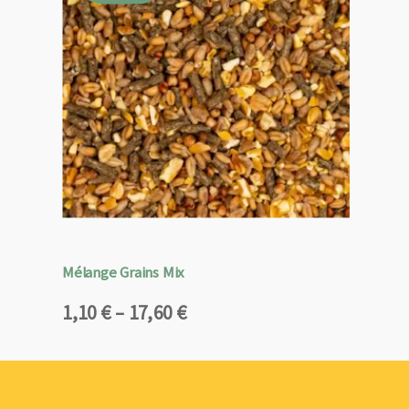
Mélange Grains Mix
Plage
1,10
€
–
17,60
€
de
prix :
1,10 €
à