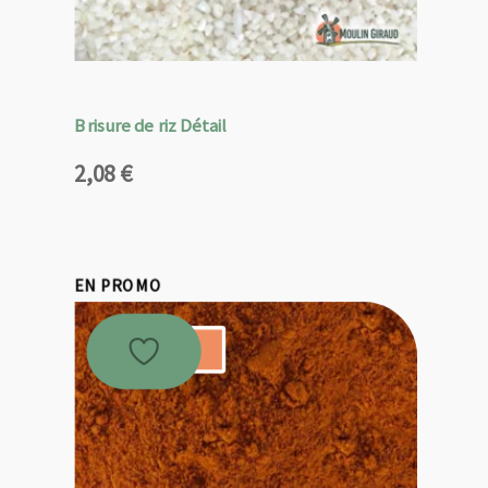
Brisure de riz Détail
2,08
€
EN PROMO
Promo !