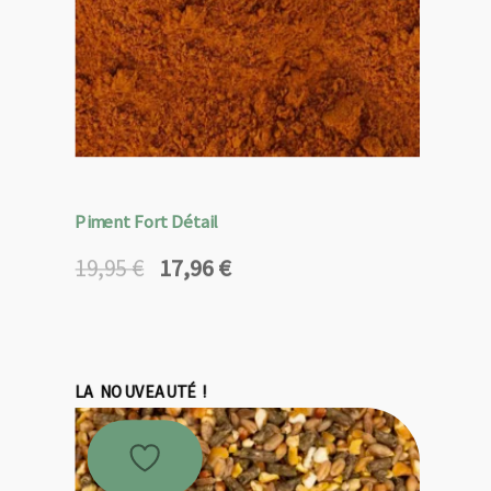
Piment Fort Détail
17,96
€
19,95
€
Le
Le
prix
prix
initial
actuel
était :
est :
19,95 €.
17,96 €.
LA NOUVEAUTÉ !