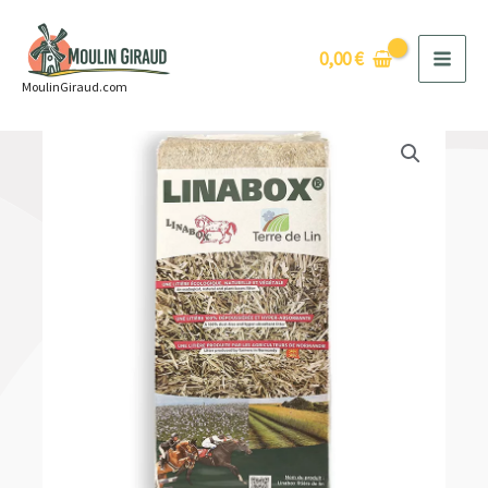
Aller
au
0,00
€
contenu
MoulinGiraud.com