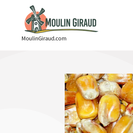
Aller
au
contenu
MoulinGiraud.com