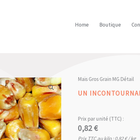
Home
Boutique
Con
Maïs Gros Grain MG Détail
UN INCONTOURNAB
Prix par unité (TTC) :
0,82
€
Prix TTC au kilo :
0,82
€
/ kg