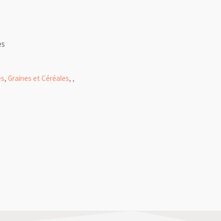
es
es
,
Graines et Céréales
,
,