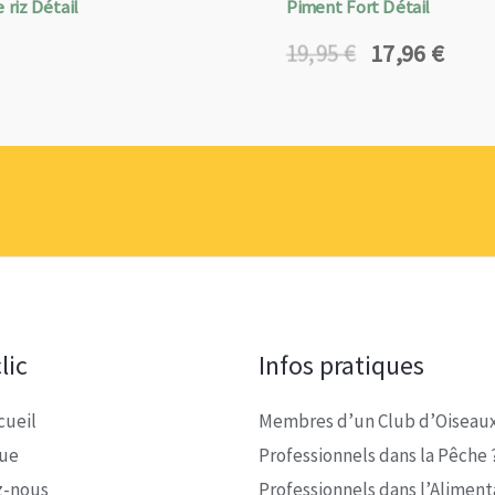
 riz Détail
Piment Fort Détail
17,96
€
19,95
€
Le
Le
prix
prix
initial
actuel
était :
est :
19,95 €.
17,96 €.
lic
Infos pratiques
cueil
Membres d’un Club d’Oiseaux
que
Professionnels dans la Pêche 
z-nous
Professionnels dans l’Alimenta