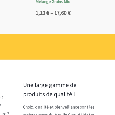
Mélange Grains Mix
Plage
1,10
€
–
17,60
€
de
prix :
1,10 €
à
17,60 €
Une large gamme de
produits de qualité !
 ?
?
Choix, qualité et bienveillance sont les
ire ?
maîtres mots du Moulin Giraud ! Notre