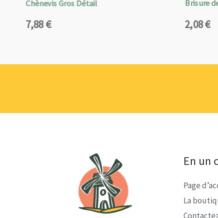
Chènevis Gros Détail
Brisure de
7,88
€
2,08
€
En un c
Page d’ac
La bouti
Contacte