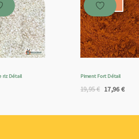
Promo !
 riz Détail
Piment Fort Détail
17,96
€
19,95
€
Le
Le
prix
prix
initial
actuel
était :
est :
19,95 €.
17,96 €.