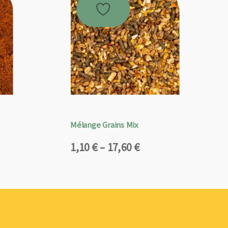
Mélange Grains Mix
Plage
1,10
€
–
17,60
€
de
prix :
1,10 €
à
17,60 €