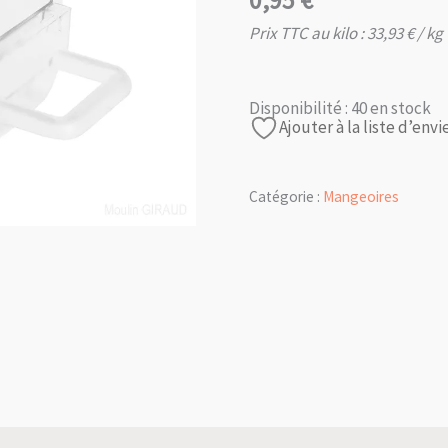
0,95
€
Prix TTC au kilo :
33,93
€
/ kg
Disponibilité :
40 en stock
Ajouter à la liste d’envi
Catégorie :
Mangeoires