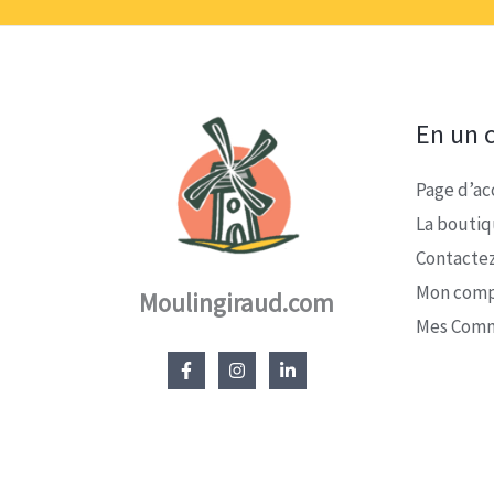
En un c
Page d’ac
La bouti
Contacte
Mon com
Moulingiraud.com
Mes Com