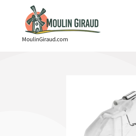
Aller
au
contenu
MoulinGiraud.com