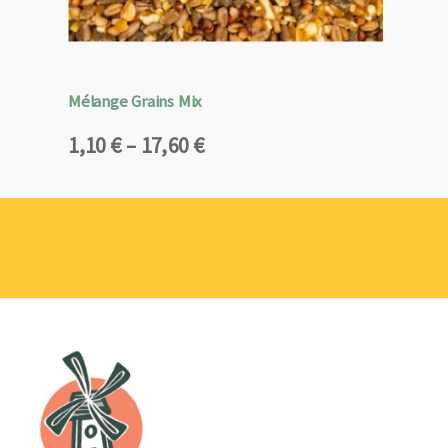
Mélange Grains Mix
Plage
1,10
€
–
17,60
€
de
prix :
1,10 €
à
17,60 €