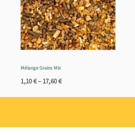
Mélange Grains Mix
Plage
1,10
€
–
17,60
€
de
prix :
1,10 €
à
17,60 €