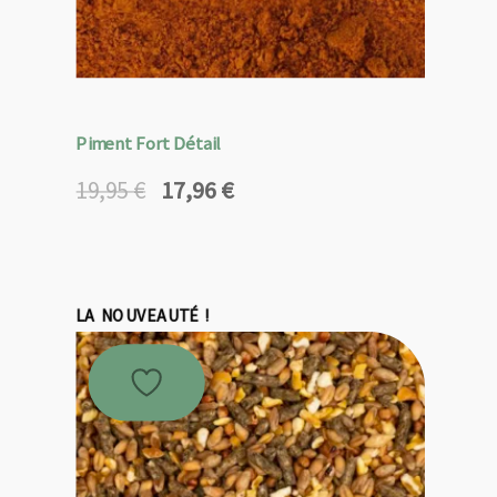
Piment Fort Détail
17,96
€
19,95
€
Le
Le
prix
prix
initial
actuel
était :
est :
19,95 €.
17,96 €.
LA NOUVEAUTÉ !