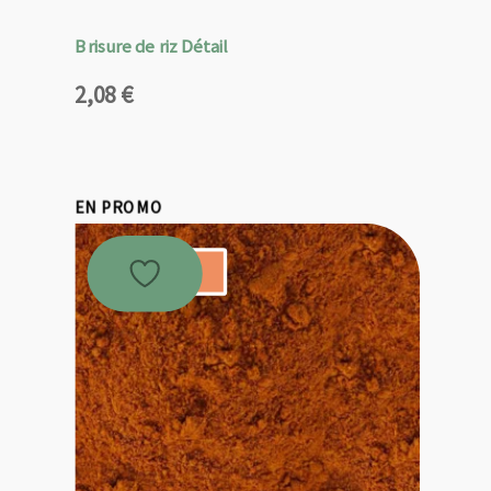
Brisure de riz Détail
2,08
€
EN PROMO
Promo !