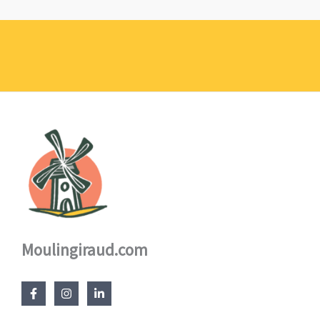
de
prix :
1,10 €
à
17,60 €
Moulingiraud.com