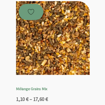
Mélange Grains Mix
Plage
1,10
€
–
17,60
€