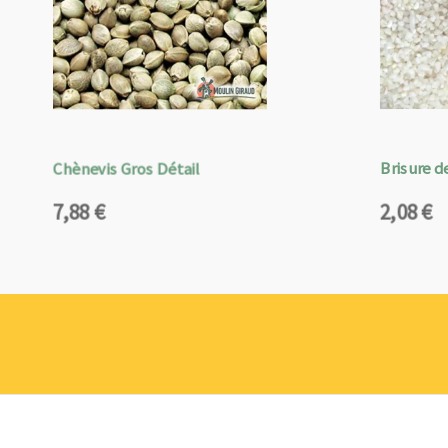
Chènevis Gros Détail
Brisure de
7,88
€
2,08
€