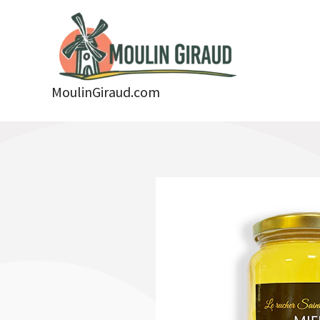
Aller
au
contenu
MoulinGiraud.com