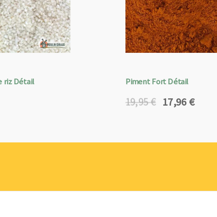
 riz Détail
Piment Fort Détail
17,96
€
19,95
€
Le
Le
prix
prix
initial
actuel
était :
est :
19,95 €.
17,96 €.