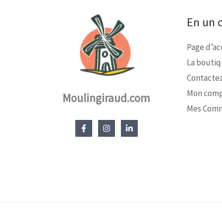
En un c
Page d’ac
La bouti
Contacte
Mon com
Moulingiraud.com
Mes Com