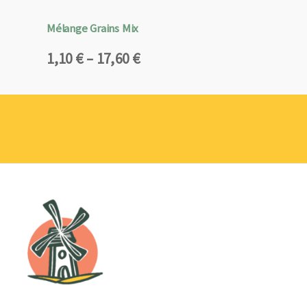
Mélange Grains Mix
Plage
1,10
€
–
17,60
€
de
prix :
1,10 €
à
17,60 €