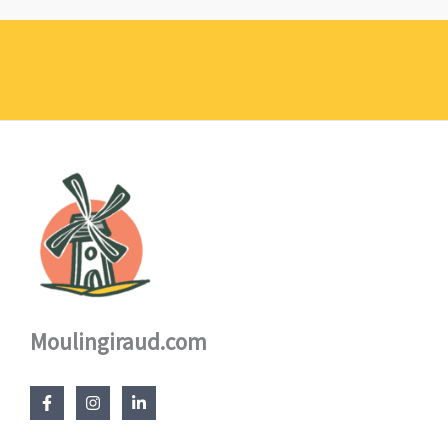
prix :
1,10 €
à
17,60 €
Moulingiraud.com