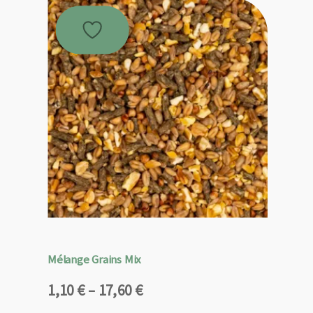
Mélange Grains Mix
Plage
1,10
€
–
17,60
€
de