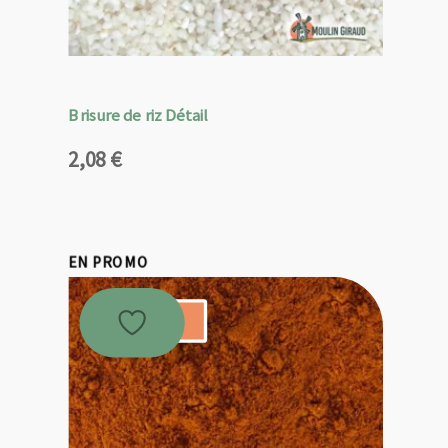
Brisure de riz Détail
2,08
€
EN PROMO
Promo !