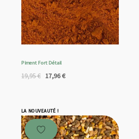
Piment Fort Détail
17,96
€
19,95
€
Le
Le
prix
prix
initial
actuel
était :
est :
19,95 €.
17,96 €.
LA NOUVEAUTÉ !