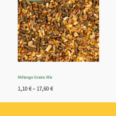
Mélange Grains Mix
Plage
1,10
€
–
17,60
€
de
prix :
1,10 €
à