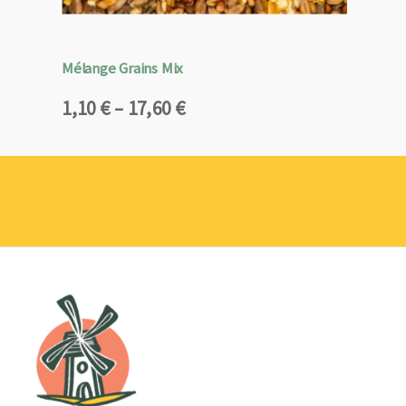
Mélange Grains Mix
Plage
1,10
€
–
17,60
€
de
prix :
1,10 €
à
17,60 €