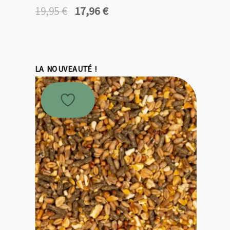
17,96
€
19,95
€
Le
Le
prix
prix
initial
actuel
était :
est :
19,95 €.
17,96 €.
LA NOUVEAUTÉ !