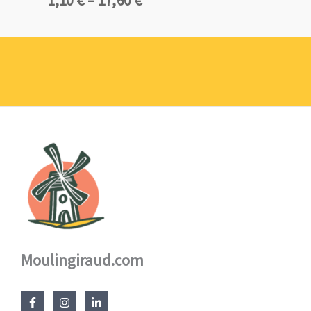
de
prix :
1,10 €
à
17,60 €
Moulingiraud.com