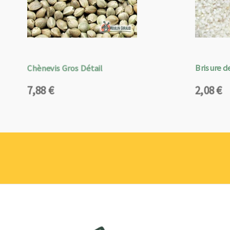
Chènevis Gros Détail
Brisure de
7,88
€
2,08
€