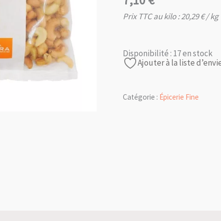
7,10
€
Prix TTC au kilo :
20,29
€
/ kg
Disponibilité :
17 en stock
Ajouter à la liste d’envi
Catégorie :
Épicerie Fine