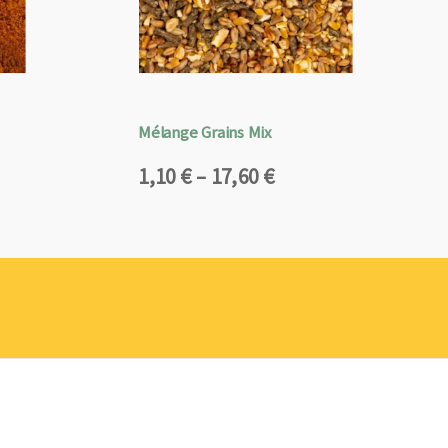
Mélange Grains Mix
Plage
1,10
€
–
17,60
€
de
prix :
1,10 €
à
17,60 €