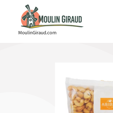
Aller
au
contenu
MoulinGiraud.com