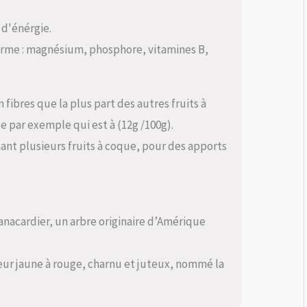
 d'énérgie.
forme : magnésium, phosphore, vitamines B,
fibres que la plus part des autres fruits à
e par exemple qui est à (12g /100g).
onnant plusieurs fruits à coque, pour des apports
'anacardier, un arbre originaire d’Amérique
eur jaune à rouge, charnu et juteux, nommé la