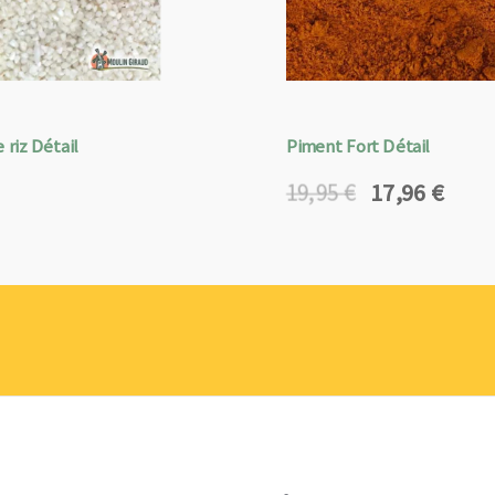
 riz Détail
Piment Fort Détail
17,96
€
19,95
€
Le
Le
prix
prix
initial
actuel
était :
est :
19,95 €.
17,96 €.