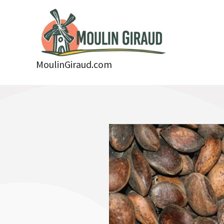
Aller
au
contenu
MoulinGiraud.com