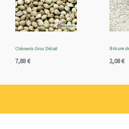
Chènevis Gros Détail
Brisure de
7,88
€
2,08
€