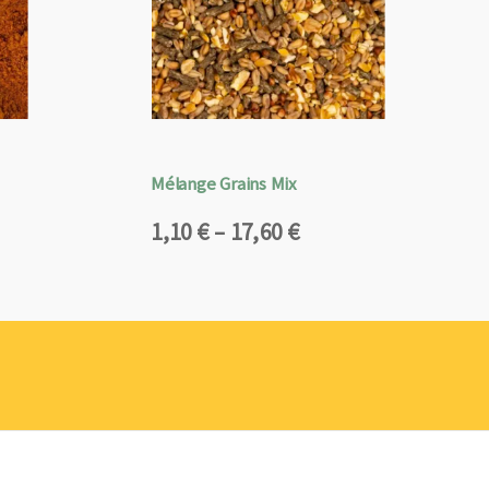
Mélange Grains Mix
Plage
1,10
€
–
17,60
€
de
prix :
1,10 €
à
17,60 €