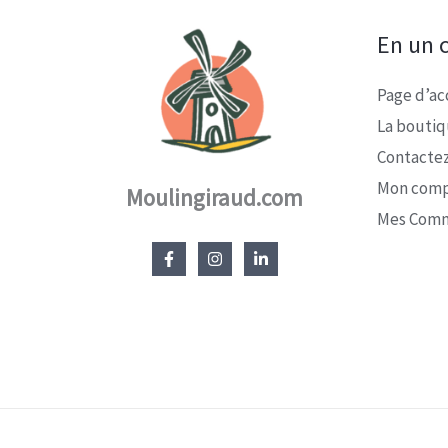
En un c
Page d’ac
La bouti
Contacte
Mon com
Moulingiraud.com
Mes Com