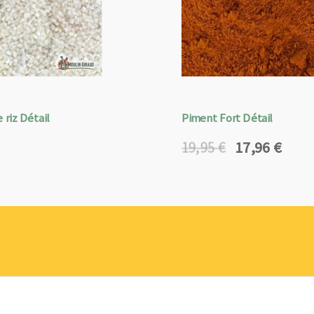
 riz Détail
Piment Fort Détail
17,96
€
19,95
€
Le
Le
prix
prix
initial
actuel
était :
est :
19,95 €.
17,96 €.