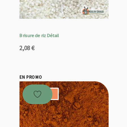
Brisure de riz Détail
2,08
€
EN PROMO
Promo !