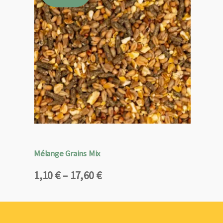
Mélange Grains Mix
Plage
1,10
€
–
17,60
€
de
prix :
1,10 €