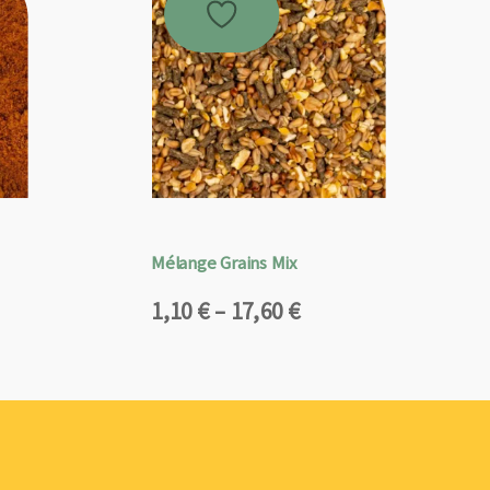
Mélange Grains Mix
Plage
1,10
€
–
17,60
€
de
prix :
1,10 €
à
17,60 €