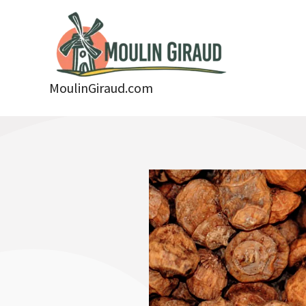
Aller
au
contenu
MoulinGiraud.com