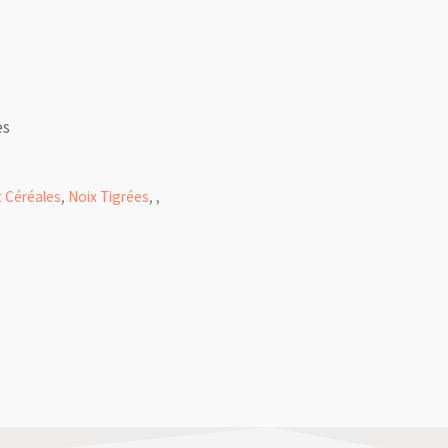
es
t Céréales
,
Noix Tigrées
,
,