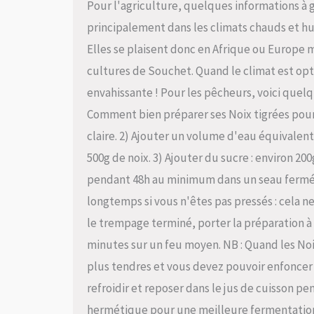
Pour l'agriculture, quelques informations à g
principalement dans les climats chauds et hu
Elles se plaisent donc en Afrique ou Europe m
cultures de Souchet. Quand le climat est op
envahissante ! Pour les pêcheurs, voici quelq
Comment bien préparer ses Noix tigrées pour l
claire. 2) Ajouter un volume d'eau équivalent 
500g de noix. 3) Ajouter du sucre : environ 200
pendant 48h au minimum dans un seau fermé
longtemps si vous n'êtes pas pressés : cela ne
le trempage terminé, porter la préparation à é
minutes sur un feu moyen. NB : Quand les Noi
plus tendres et vous devez pouvoir enfoncer 
refroidir et reposer dans le jus de cuisson pen
hermétique pour une meilleure fermentation.