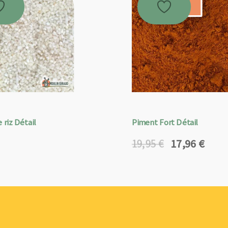
Promo !
 riz Détail
Piment Fort Détail
17,96
€
19,95
€
Le
Le
prix
prix
initial
actuel
était :
est :
19,95 €.
17,96 €.