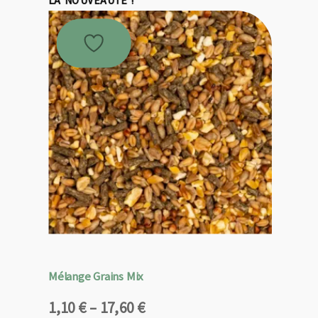
Mélange Grains Mix
Plage
1,10
€
–
17,60
€