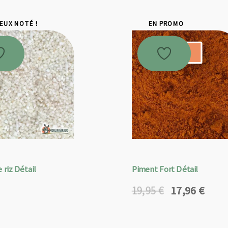
IEUX NOTÉ !
EN PROMO
Promo !
 riz Détail
Piment Fort Détail
17,96
€
19,95
€
Le
Le
prix
prix
initial
actuel