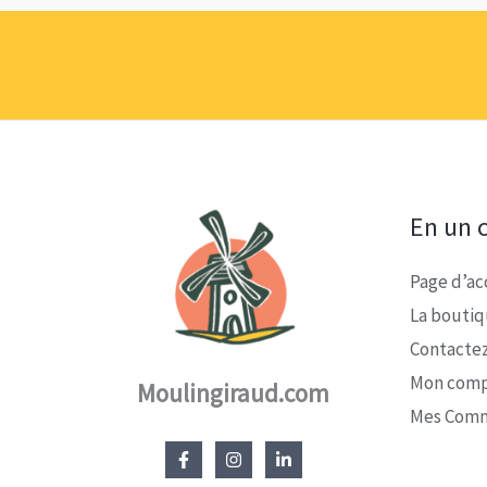
En un c
Page d’ac
La bouti
Contacte
Mon com
Moulingiraud.com
Mes Com