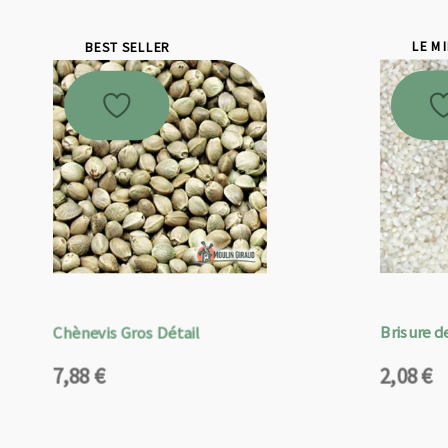
BEST SELLER
LE M
Chènevis Gros Détail
Brisure de
7,88
€
2,08
€