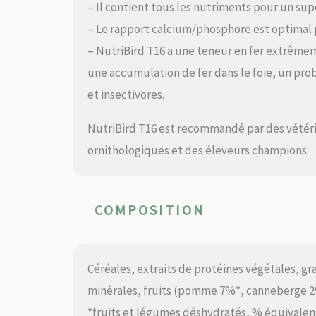
– Il contient tous les nutriments pour un s
– Le rapport calcium/phosphore est optimal p
– NutriBird T16 a une teneur en fer extrême
une accumulation de fer dans le foie, un pro
et insectivores.
NutriBird T16 est recommandé par des vétéri
ornithologiques et des éleveurs champions.
COMPOSITION
Céréales, extraits de protéines végétales, gra
minérales, fruits (pomme 7%*, canneberge 2%
*fruits et légumes déshydratés, % équivalent