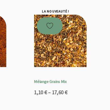
LA NOUVEAUTÉ !
Mélange Grains Mix
Plage
1,10
€
–
17,60
€
de
prix :