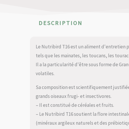
DESCRIPTION
Le Nutribird T16 est un aliment d'entretien p
tels que les mainates, les toucans, les toura
Il a la particularité d'être sous forme de Gra
volatiles.
Sa composition est scientifiquement justifié
grands oiseaux frugi- et insectivores.
– Il est constitué de céréales et fruits.
– Le Nutribird T16 soutient la flore intestina
(minéraux argileux naturels et des prébiotiq