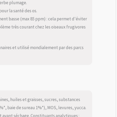
uperbe plumage.
our la santé des os.
ment basse (max 85 ppm) : cela permet d'éviter
blème très courant chez les oiseaux frugivores
naires et utilisé mondialement par des parcs
ines, huiles et graisses, sucres, substances
*, baie de sureau 1%*), MOS, levures, yucca.
 avant séchage. Constituants analytiques :