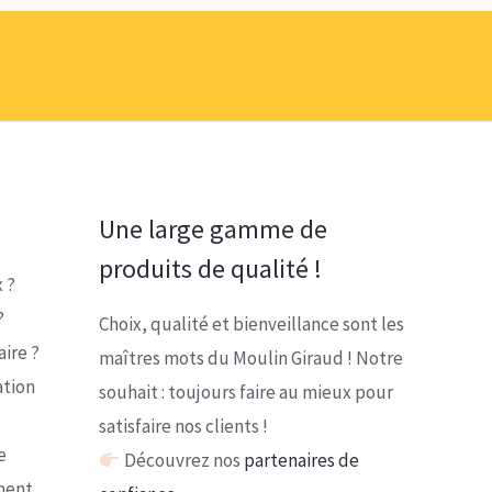
1,10 €
à
17,60 €
Une large gamme de
produits de qualité !
 ?
?
Choix, qualité et bienveillance sont les
ire ?
maîtres mots du Moulin Giraud ! Notre
ation
souhait : toujours faire au mieux pour
satisfaire nos clients !
e
Découvrez nos
partenaires de
ment