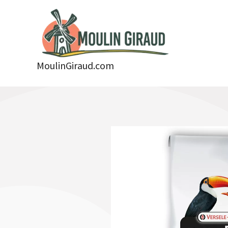
Aller
au
contenu
MoulinGiraud.com