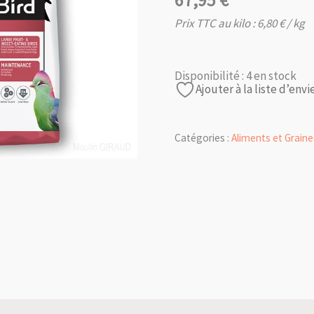
67,95
€
Prix TTC au kilo :
6,80
€
/ kg
Disponibilité :
4 en stock
Ajouter à la liste d’envi
Catégories :
Aliments et Graine