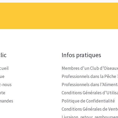
était :
est :
19,95 €.
17,96 €.
lic
Infos pratiques
cueil
Membres d’un Club d’Oiseaux
que
Professionnels dans la Pêche 
z-nous
Professionnels dans l’Alimenta
pte
Conditions Générales d’Utilis
mandes
Politique de Confidentialité
Conditions Générales de Vent
Livraison, retour, rembourse