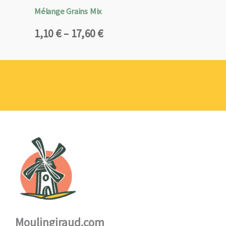
Mélange Grains Mix
Plage
1,10
€
–
17,60
€
de
prix :
1,10 €
à
17,60 €
Moulingiraud.com