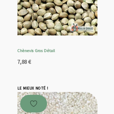
Chènevis Gros Détail
7,88
€
LE MIEUX NOTÉ !