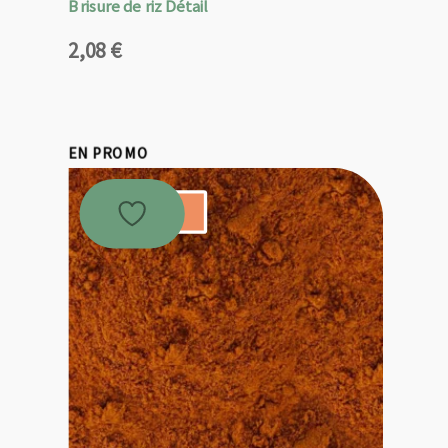
Brisure de riz Détail
2,08
€
EN PROMO
Promo !