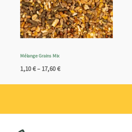
Mélange Grains Mix
Plage
1,10
€
–
17,60
€
de
prix :
1,10 €
à
17,60 €