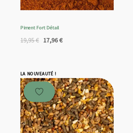
Piment Fort Détail
17,96
€
19,95
€
Le
Le
prix
prix
initial
actuel
était :
est :
19,95 €.
17,96 €.
LA NOUVEAUTÉ !