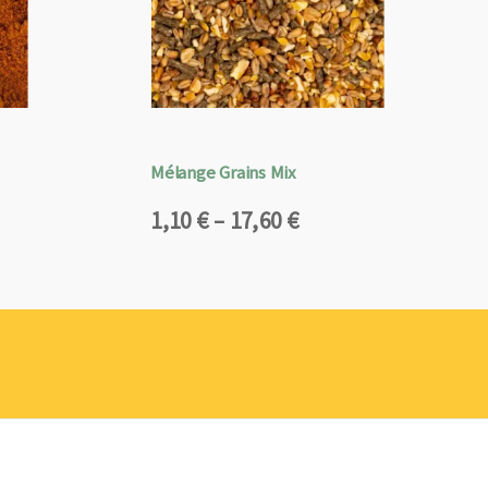
Mélange Grains Mix
Plage
1,10
€
–
17,60
€
de
prix :
1,10 €
à
17,60 €