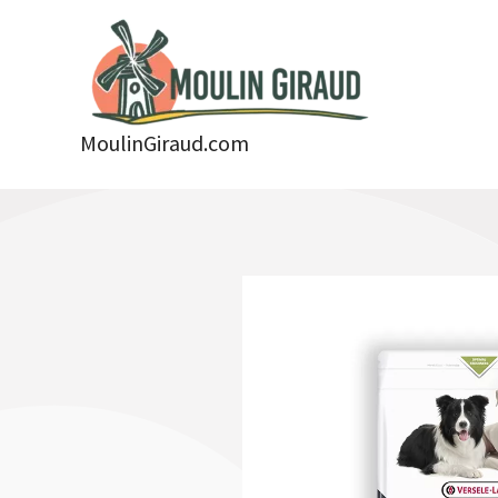
Aller
au
contenu
MoulinGiraud.com