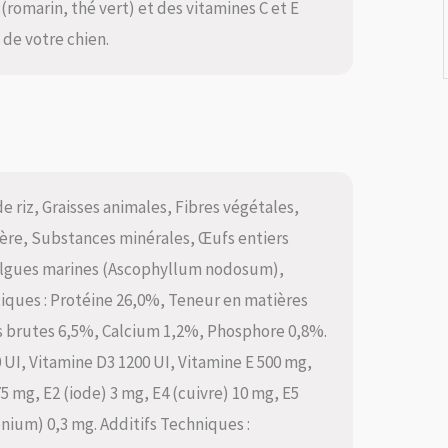
romarin, thé vert) et des vitamines C et E
de votre chien.
e riz, Graisses animales, Fibres végétales,
ière, Substances minérales, Œufs entiers
 Algues marines (Ascophyllum nodosum),
tiques : Protéine 26,0%, Teneur en matières
s brutes 6,5%, Calcium 1,2%, Phosphore 0,8%.
0 UI, Vitamine D3 1200 UI, Vitamine E 500 mg,
5 mg, E2 (iode) 3 mg, E4 (cuivre) 10 mg, E5
nium) 0,3 mg. Additifs Techniques :