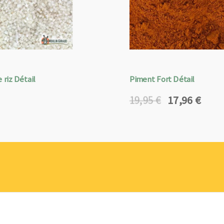
 riz Détail
Piment Fort Détail
17,96
€
19,95
€
Le
Le
prix
prix
initial
actuel
était :
est :
19,95 €.
17,96 €.