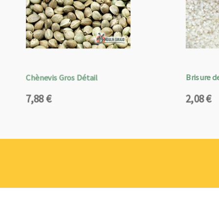
Chènevis Gros Détail
Brisure de
7,88
€
2,08
€