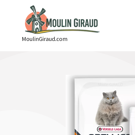
Aller
au
contenu
MoulinGiraud.com