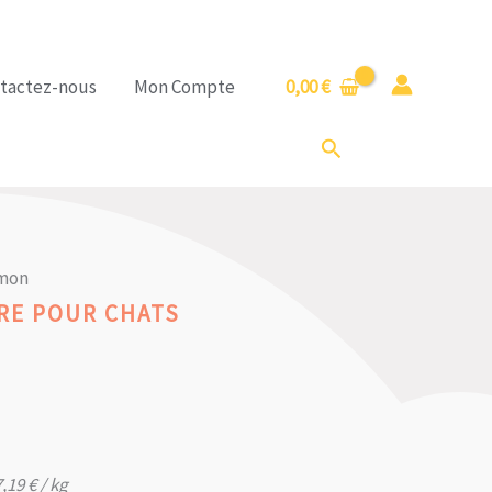
tactez-nous
Mon Compte
0,00
€
Rechercher
umon
RE POUR CHATS
7,19
€
/ kg