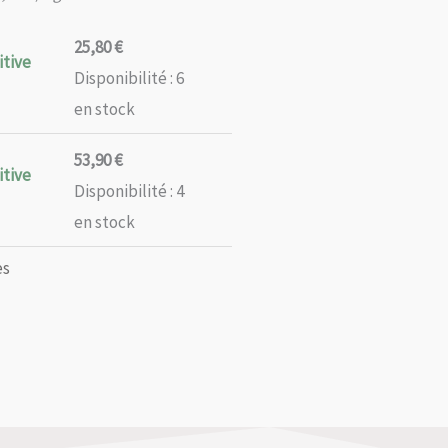
25,80
€
itive
Disponibilité :
6
en stock
53,90
€
itive
Disponibilité :
4
en stock
es