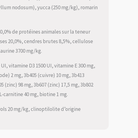
yllum nodosum), yucca (250 mg/kg), romarin
80,0% de protéines animales sur la teneur
sses 20,0%, cendres brutes 8,5%, cellulose
taurine 3700 mg/kg.
0 UI, vitamine D3 1500 UI, vitamine E 300 mg,
iode) 2 mg, 3b405 (cuivre) 10 mg, 3b413
5 (zinc) 98 mg, 3b607 (zinc) 17,5 mg, 3b802
L-carnitine 40 mg, biotine 1 mg.
ls 20 mg/kg, clinoptilolite d’origine