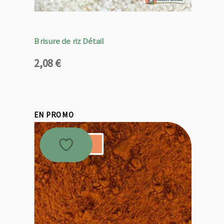
Brisure de riz Détail
2,08
€
EN PROMO
Promo !