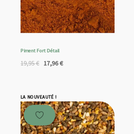
Piment Fort Détail
17,96
€
19,95
€
Le
Le
prix
prix
initial
actuel
était :
est :
19,95 €.
17,96 €.
LA NOUVEAUTÉ !