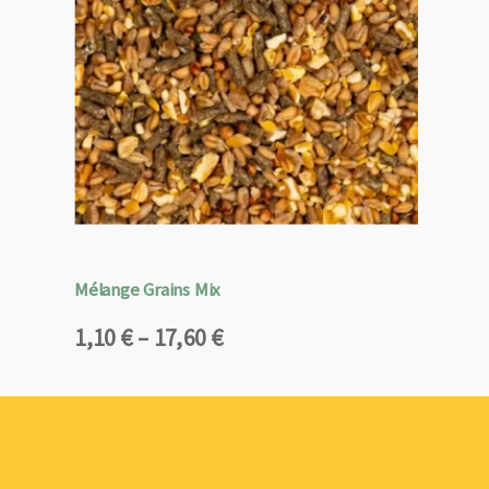
Mélange Grains Mix
Plage
1,10
€
–
17,60
€
de
prix :
1,10 €
à
17,60 €