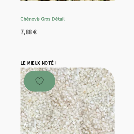
Chènevis Gros Détail
7,88
€
LE MIEUX NOTÉ !