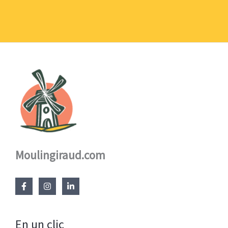
1,10 €
à
17,60 €
Moulingiraud.com
En un clic