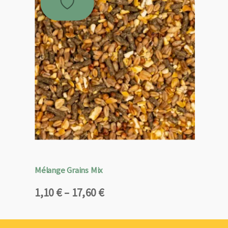
Mélange Grains Mix
Plage
1,10
€
–
17,60
€
de
prix :