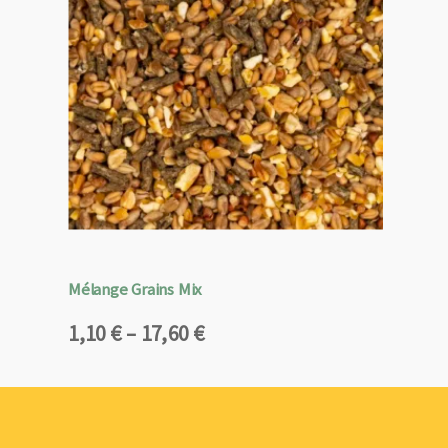
Mélange Grains Mix
Plage
1,10
€
–
17,60
€
de
prix :
1,10 €
à