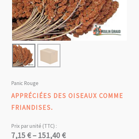
Panic Rouge
APPRÉCIÉES DES OISEAUX COMME
FRIANDISES.
Prix par unité (TTC) :
Plage
7,15
€
–
151,40
€