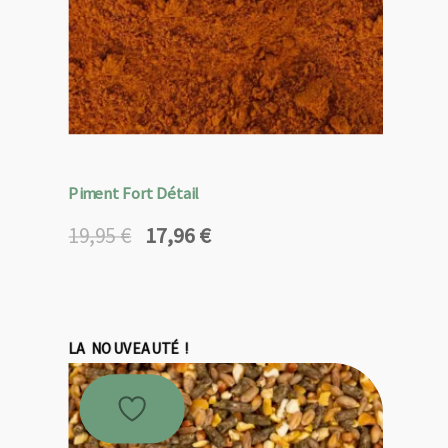
Piment Fort Détail
17,96
€
19,95
€
Le
Le
prix
prix
initial
actuel
était :
est :
19,95 €.
17,96 €.
LA NOUVEAUTÉ !