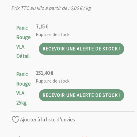
de
Prix TTC au kilo à partir de :
6,06
€
/ kg
prix :
7,15 €
7,15
€
Panic
à
Rupture de stock
Rouge
151,40 €
VLA
RECEVOIR UNE ALERTE DE STOCK !
Détail
151,40
€
Panic
Rupture de stock
Rouge
VLA
RECEVOIR UNE ALERTE DE STOCK !
25kg
Ajouter à la liste d’envies