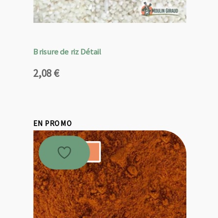
Brisure de riz Détail
2,08
€
EN PROMO
Promo !