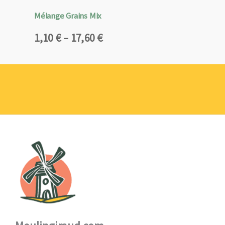
Mélange Grains Mix
Plage
1,10
€
–
17,60
€
de
prix :
1,10 €
à
17,60 €