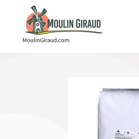
Aller
au
contenu
MoulinGiraud.com