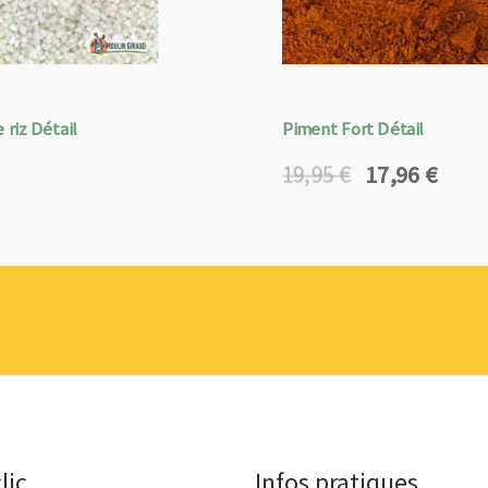
 riz Détail
Piment Fort Détail
17,96
€
19,95
€
Le
Le
prix
prix
initial
actuel
était :
est :
19,95 €.
17,96 €.
lic
Infos pratiques