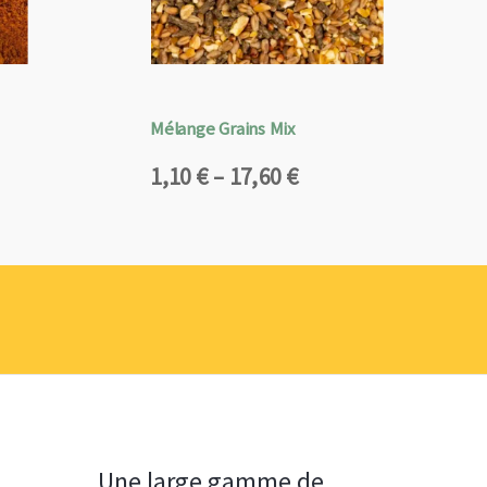
Mélange Grains Mix
Plage
1,10
€
–
17,60
€
de
prix :
1,10 €
à
17,60 €
Une large gamme de