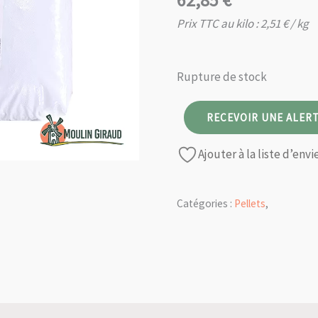
62,85
€
Prix TTC au kilo :
2,51
€
/ kg
Rupture de stock
RECEVOIR UNE ALERT
Ajouter à la liste d’envi
Catégories :
Pellets
,