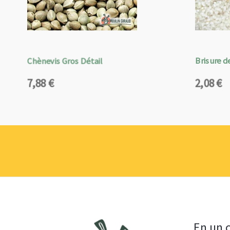
Chènevis Gros Détail
Brisure de
7,88
€
2,08
€
En un c