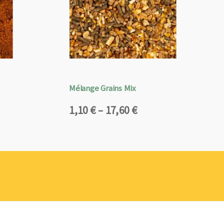
Mélange Grains Mix
Plage
1,10
€
–
17,60
€
de
prix :
1,10 €
à
17,60 €