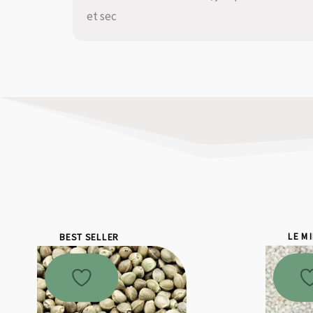
et sec
BEST SELLER
LE M