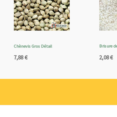
Chènevis Gros Détail
Brisure de
7,88
€
2,08
€