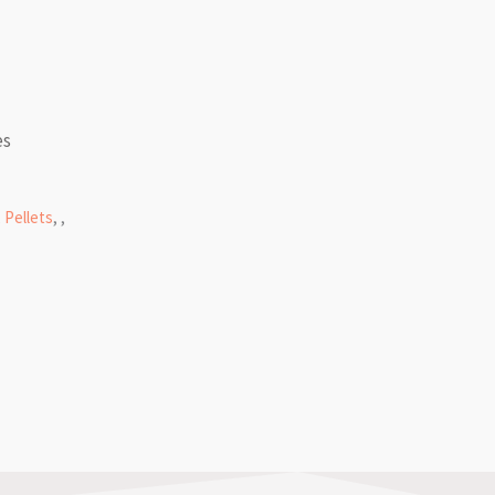
es
,
Pellets
,
,