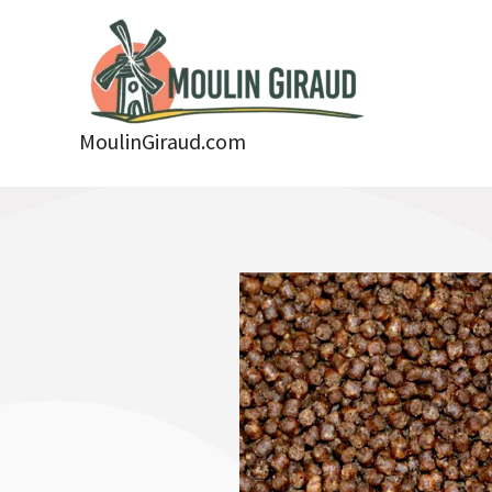
Aller
au
contenu
MoulinGiraud.com