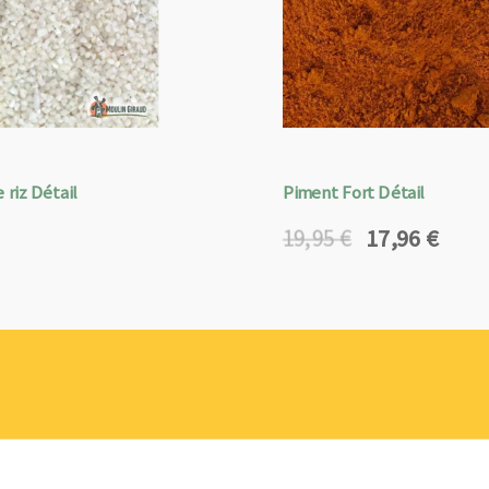
 riz Détail
Piment Fort Détail
17,96
€
19,95
€
Le
Le
prix
prix
initial
actuel
était :
est :
19,95 €.
17,96 €.