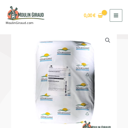
Aller
au
0,00
€
contenu
MoulinGiraud.com