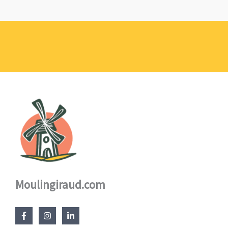
de
prix :
1,10 €
à
17,60 €
Moulingiraud.com