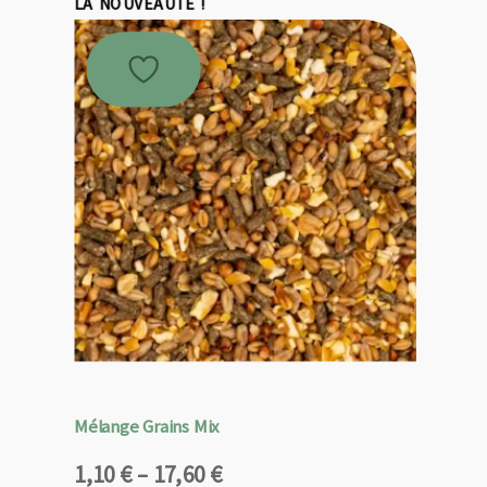
LA NOUVEAUTÉ !
Mélange Grains Mix
Plage
1,10
€
–
17,60
€