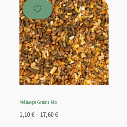
Mélange Grains Mix
Plage
1,10
€
–
17,60
€
de