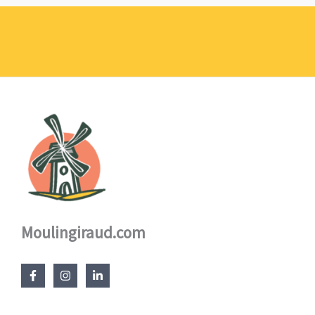
prix :
1,10 €
à
17,60 €
Moulingiraud.com