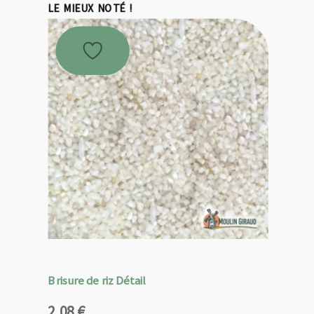
LE MIEUX NOTÉ !
Brisure de riz Détail
2,08
€