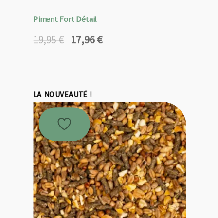
Piment Fort Détail
17,96
€
19,95
€
Le
Le
prix
prix
initial
actuel
était :
est :
19,95 €.
17,96 €.
LA NOUVEAUTÉ !