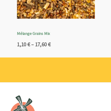
Mélange Grains Mix
Plage
1,10
€
–
17,60
€
de
prix :
1,10 €
à
17,60 €