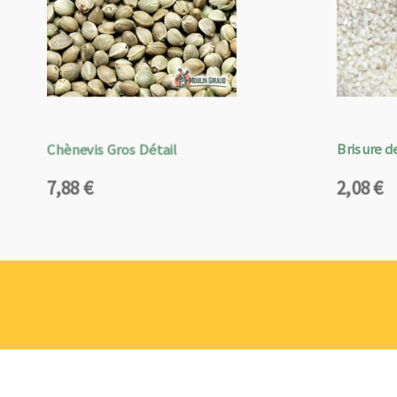
Chènevis Gros Détail
Brisure de
7,88
€
2,08
€