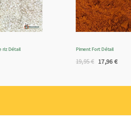
 riz Détail
Piment Fort Détail
17,96
€
19,95
€
Le
Le
prix
prix
initial
actuel
était :
est :
19,95 €.
17,96 €.