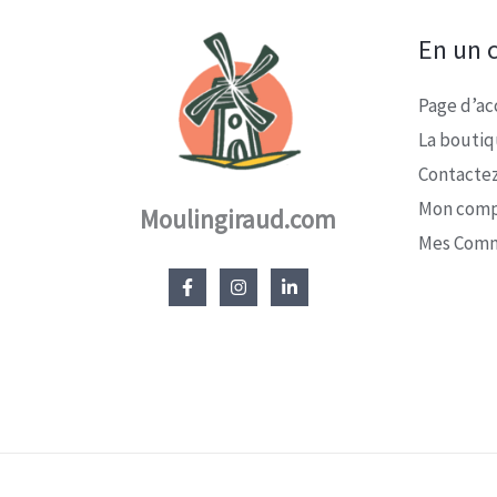
En un c
Page d’ac
La bouti
Contacte
Mon com
Moulingiraud.com
Mes Com