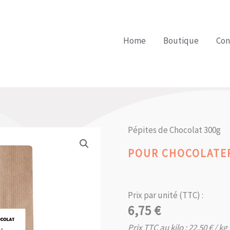
Home
Boutique
Con
Pépites de Chocolat 300g
POUR CHOCOLATER
Prix par unité (TTC) :
6,75
€
Prix TTC au kilo :
22,50
€
/ kg