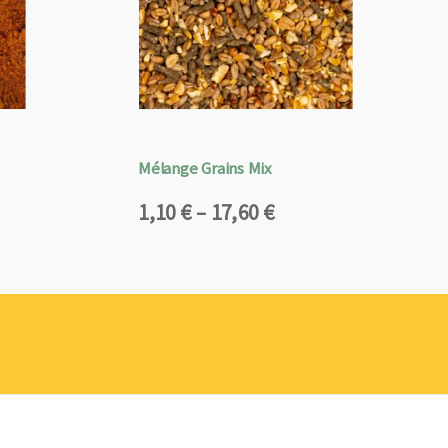
Mélange Grains Mix
Plage
1,10
€
–
17,60
€
de
prix :
1,10 €
à
17,60 €