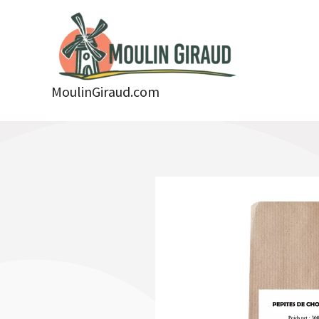
Aller
au
contenu
MoulinGiraud.com