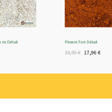
 riz Détail
Piment Fort Détail
17,96
€
19,95
€
Le
Le
prix
prix
initial
actuel
était :
est :
19,95 €.
17,96 €.