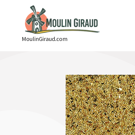
Aller
au
contenu
MoulinGiraud.com