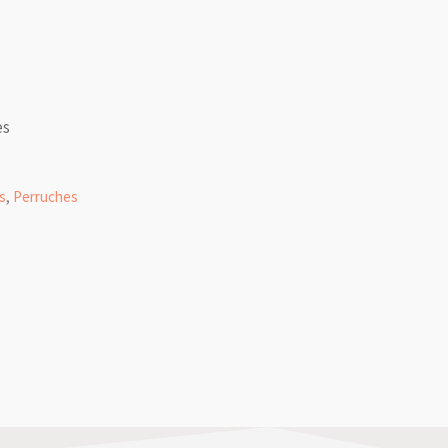
es
s
,
Perruches