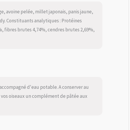
ge, avoine pelée, millet japonais, panis jaune,
ardy. Constituants analytiques : Protéines
%, fibres brutes 4,74%, cendres brutes 2,69%,
l, accompagné d'eau potable. A conserver au
r à vos oiseaux un complément de pâtée aux