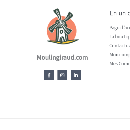
En un c
Page d’ac
La bouti
Contacte
Mon com
Moulingiraud.com
Mes Com