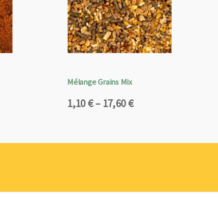
Mélange Grains Mix
Plage
1,10
€
–
17,60
€
de
prix :
1,10 €
à
17,60 €