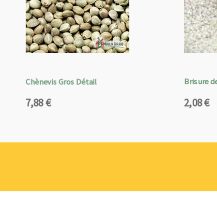
Chènevis Gros Détail
Brisure de
7,88
€
2,08
€