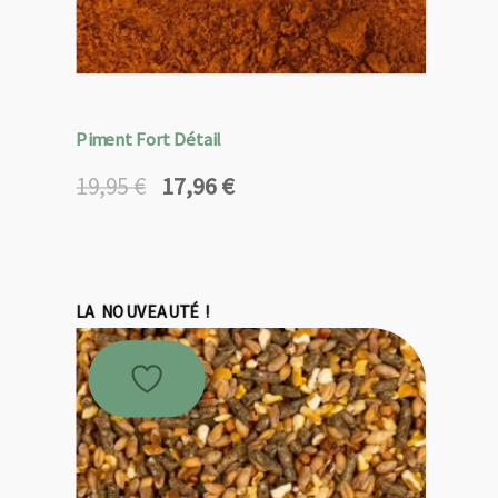
Piment Fort Détail
17,96
€
19,95
€
Le
Le
prix
prix
initial
actuel
était :
est :
19,95 €.
17,96 €.
LA NOUVEAUTÉ !