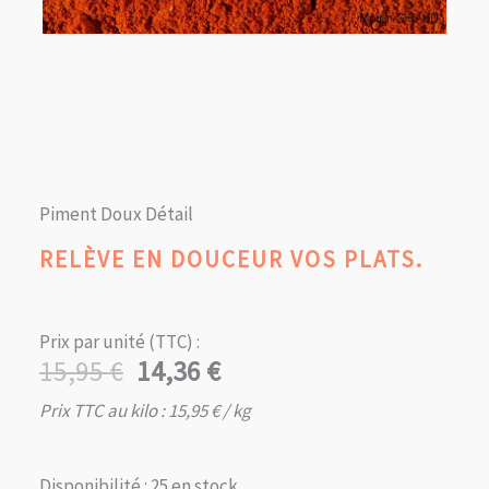
Piment Doux Détail
RELÈVE EN DOUCEUR VOS PLATS.
Prix par unité (TTC) :
15,95
€
14,36
€
Le
Le
prix
prix
Prix TTC au kilo :
15,95
€
/ kg
initial
actuel
était :
est :
Disponibilité :
25 en stock