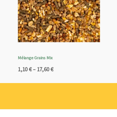
Mélange Grains Mix
Plage
1,10
€
–
17,60
€
de
prix :
1,10 €
à
17,60 €