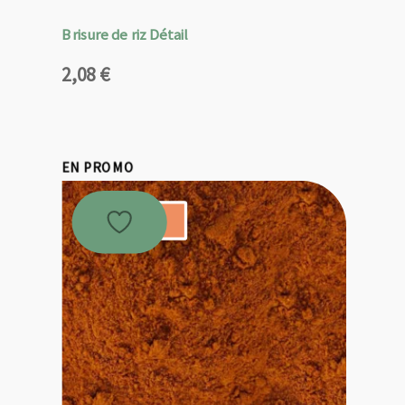
Brisure de riz Détail
2,08
€
EN PROMO
Promo !