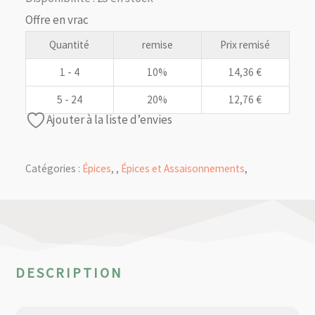
15,95 €.
14,36 €.
Offre en vrac
Quantité
remise
Prix remisé
1 - 4
10%
14,36
€
5 - 24
20%
12,76
€
Ajouter à la liste d’envies
Catégories :
Épices
,
,
Épices et Assaisonnements
,
DESCRIPTION