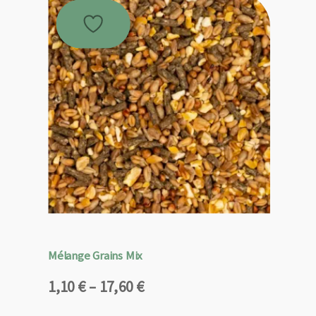
Mélange Grains Mix
Plage
1,10
€
–
17,60
€
de