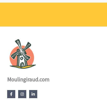
prix :
1,10 €
à
17,60 €
Moulingiraud.com