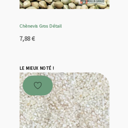
Chènevis Gros Détail
7,88
€
LE MIEUX NOTÉ !