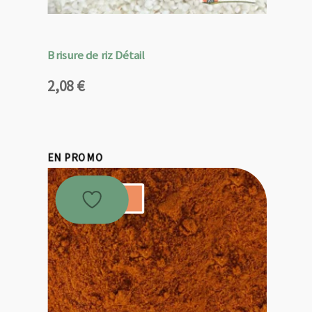
Brisure de riz Détail
2,08
€
EN PROMO
Promo !