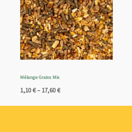
Mélange Grains Mix
Plage
1,10
€
–
17,60
€
de
prix :
1,10 €
à
17,60 €