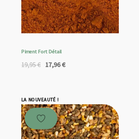
Piment Fort Détail
17,96
€
19,95
€
Le
Le
prix
prix
initial
actuel
était :
est :
19,95 €.
17,96 €.
LA NOUVEAUTÉ !